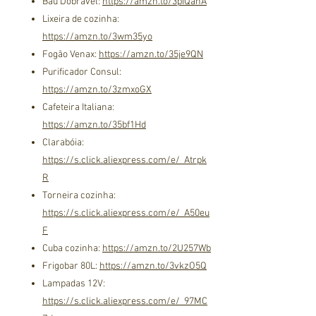
Baú Dobrável:
https://amzn.to/3pIQanA
Lixeira de cozinha:
https://amzn.to/3wm35yo
Fogão Venax:
https://amzn.to/35je9QN
Purificador Consul:
https://amzn.to/3zmxoGX
Cafeteira Italiana:
https://amzn.to/35bf1Hd
Clarabóia:
https://s.click.aliexpress.com/e/_Atrpk
R
Torneira cozinha:
https://s.click.aliexpress.com/e/_A50eu
F
Cuba cozinha:
https://amzn.to/2U257Wb
Frigobar 80L:
https://amzn.to/3vkzO5Q
Lampadas 12V:
https://s.click.aliexpress.com/e/_97MC