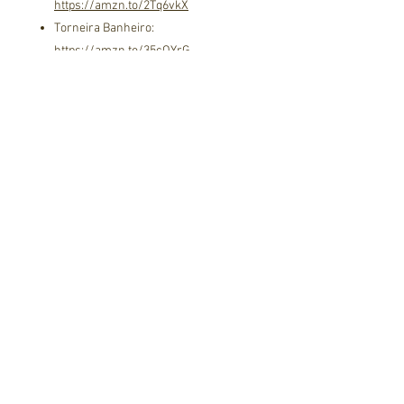
https://amzn.to/2Tq6vkX
Torneira Banheiro:
https://amzn.to/35cQYrG
Climatizador:
https://amzn.to/3UaxhYL
Carregador USB:
https://s.click.aliexpress.com/e/_DD5Z
GHH
Disjuntores Gerais:
https://s.click.aliexpress.com/e/_AqKKb
h
Lampada externa 12v:
https://s.click.aliexpress.com/e/_AmUc
TZ
Entrada de cabos placa solar:
https://s.click.aliexpress.com/e/_AgOlSj
Entrada de água:
https://s.click.aliexpress.com/e/_AcpuR
D