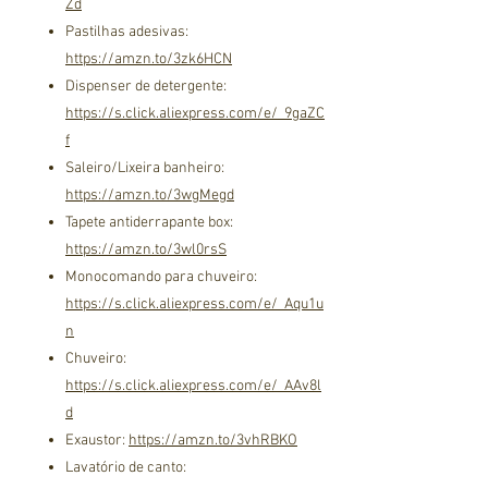
Zd
Pastilhas adesivas:
https://amzn.to/3zk6HCN
Dispenser de detergente:
https://s.click.aliexpress.com/e/_9gaZC
f
Saleiro/Lixeira banheiro:
https://amzn.to/3wgMegd
Tapete antiderrapante box:
https://amzn.to/3wl0rsS
Monocomando para chuveiro:
https://s.click.aliexpress.com/e/_Aqu1u
n
Chuveiro:
https://s.click.aliexpress.com/e/_AAv8l
d
Exaustor:
https://amzn.to/3vhRBKO
Lavatório de canto: